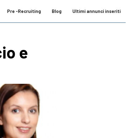
Pre -Recruiting
Blog
Ultimi annunci inseriti
io e