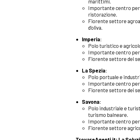
marittimi.
Importante centro per i
ristorazione.
Fiorente settore agroal
d’oliva.
Imperia
:
Polo turistico e agricol
Importante centro per la
Fiorente settore dei ser
La Spezia
:
Polo portuale e industri
Importante centro per 
Fiorente settore dei ser
Savona
:
Polo industriale e turis
turismo balneare.
Importante centro per 
Fiorente settore agrico
TrovareAgenti.it: La Soluzi