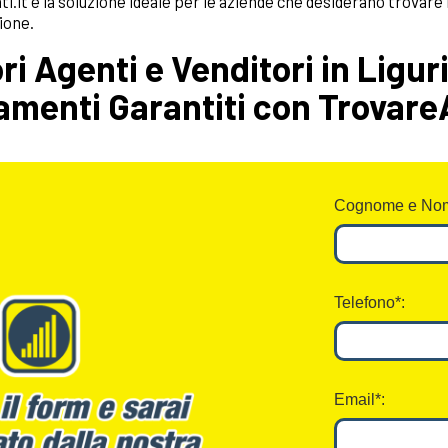
.it è la soluzione ideale per le aziende che desiderano trovare
ione.
ori Agenti e Venditori in Ligur
menti Garantiti con TrovareA
Cognome e Nom
Telefono*:
Email*: