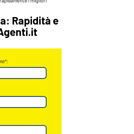
 rapidamente i migliori
ia: Rapidità e
genti.it
e*: