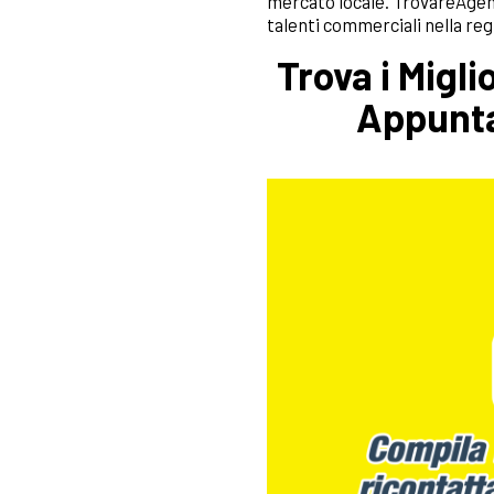
mercato locale. TrovareAgenti
talenti commerciali nella reg
Trova i Migli
Appunta