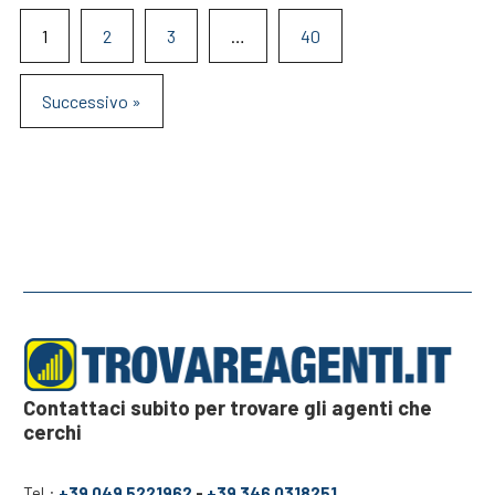
1
2
3
…
40
Successivo »
Contattaci subito per trovare gli agenti che
cerchi
Tel.:
+39 049 5221962
-
+39 346 0318251