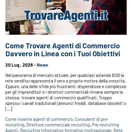
Come Trovare Agenti di Commercio
Davvero in Linea con i Tuoi Obiettivi
20 Lug , 2026 -
News
Nel panorama di mercato attuale, per qualsiasi azienda B2B la
rete vendita rappresenta il vero e proprio motore della crescita.
Eppure, una delle sfide più frustranti, dispendiose e complesse
per gli imprenditori e i direttori commerciali rimane sempre la
stessa: trovare agenti di commercio qualificati. Troppo
spesso i canali tradizionali (annunci freddi, database obsoleti o
[…]
Come inserire agenti di commercio
,
Consulenti di pre-
recruiting
,
Direttore commerciale recruiting
,
Pre-recruiting
Agenti
,
Recruiting informativo formativo motivazionale
,
Rete