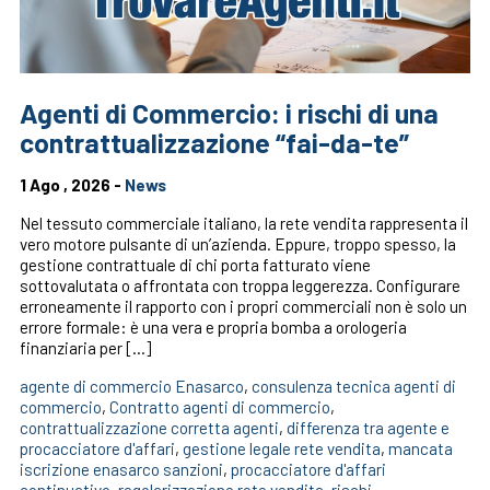
Agenti di Commercio: i rischi di una
contrattualizzazione “fai-da-te”
1 Ago , 2026 -
News
Nel tessuto commerciale italiano, la rete vendita rappresenta il
vero motore pulsante di un’azienda. Eppure, troppo spesso, la
gestione contrattuale di chi porta fatturato viene
sottovalutata o affrontata con troppa leggerezza. Configurare
erroneamente il rapporto con i propri commerciali non è solo un
errore formale: è una vera e propria bomba a orologeria
finanziaria per […]
agente di commercio Enasarco
,
consulenza tecnica agenti di
commercio
,
Contratto agenti di commercio
,
contrattualizzazione corretta agenti
,
differenza tra agente e
procacciatore d'affari
,
gestione legale rete vendita
,
mancata
iscrizione enasarco sanzioni
,
procacciatore d'affari
continuativo
,
regolarizzazione rete vendita
,
rischi