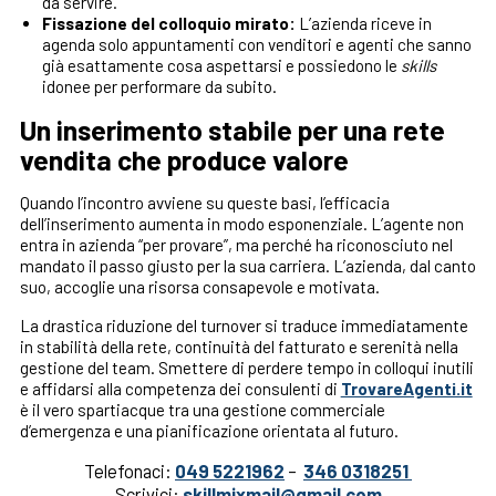
da servire.
Fissazione del colloquio mirato:
L’azienda riceve in
agenda solo appuntamenti con venditori e agenti che sanno
già esattamente cosa aspettarsi e possiedono le
skills
idonee per performare da subito.
Un inserimento stabile per una rete
vendita che produce valore
Quando l’incontro avviene su queste basi, l’efficacia
dell’inserimento aumenta in modo esponenziale. L’agente non
entra in azienda “per provare”, ma perché ha riconosciuto nel
mandato il passo giusto per la sua carriera. L’azienda, dal canto
suo, accoglie una risorsa consapevole e motivata.
La drastica riduzione del turnover si traduce immediatamente
in stabilità della rete, continuità del fatturato e serenità nella
gestione del team. Smettere di perdere tempo in colloqui inutili
e affidarsi alla competenza dei consulenti di
TrovareAgenti.it
è il vero spartiacque tra una gestione commerciale
d’emergenza e una pianificazione orientata al futuro.
Telefonaci:
049 5221962
–
346 0318251
Scrivici:
skillmixmail@gmail.com