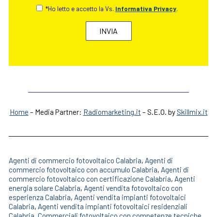
*Ho letto e accetto la Vs.
Informativa Privacy
.
Home
– Media Partner:
Radiomarketing.it
– S.E.O. by
Skillmix.it
Agenti di commercio fotovoltaico Calabria
,
Agenti di
commercio fotovoltaico con accumulo Calabria
,
Agenti di
commercio fotovoltaico con certificazione Calabria
,
Agenti
energia solare Calabria
,
Agenti vendita fotovoltaico con
esperienza Calabria
,
Agenti vendita impianti fotovoltaici
Calabria
,
Agenti vendita impianti fotovoltaici residenziali
Calabria
,
Commerciali fotovoltaico con competenze tecniche