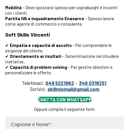
Mobilità
– Deve spostarsi spesso per sopralluoghi e incontri
con i clienti.
Partita IVA e inquadramento Enasarco
– Spesso lavora
come agente di commercio o consulente.
Soft Skills Vincenti
✔
Empatia e capacità di ascolto
– Per comprendere le
esigenze del cliente.
✔
Orientamento ai risultati
– Determinazione nel chiudere
trattative.
✔
Capacità di problem solving
– Per gestire obiezioni e
personalizzare le offerte.
Telefonaci:
049 5221962
–
346 0318251
Scrivici:
skillmixmail@gmail.com
CHATTA CON WHATSAPP
Oppure compila il seguente form
Cognome e Nome*: