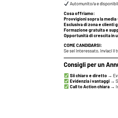
Automunito/a e disponibi
Cosa offriamo:
Provvigioni sopra la media 
Esclusiva di zona e clienti g
Formazione gratuita e sup
Opportunità di crescita in 
COME CANDIDARSI:
Se sei interessato, inviaci il 
Consigli per un Ann
Sii chiaro e diretto
→ Evi
Evidenzia i vantaggi
→ Sp
Call to Action chiara
→ In