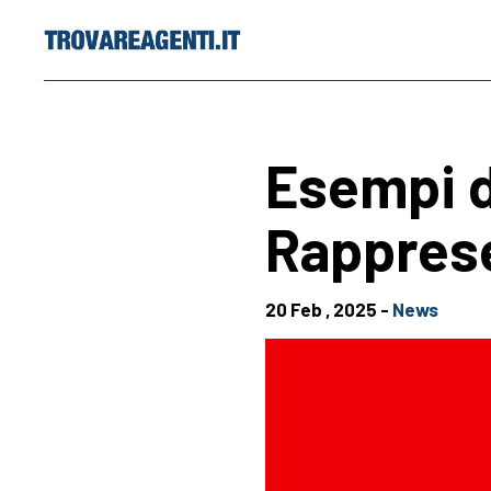
Skip
to
content
Esempi d
Rapprese
20 Feb , 2025 -
News