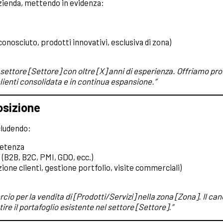
azienda, mettendo in evidenza:
iconosciuto, prodotti innovativi, esclusiva di zona)
settore [Settore] con oltre [X] anni di esperienza. Offriamo prod
clienti consolidata e in continua espansione.”
osizione
cludendo:
petenza
e (B2B, B2C, PMI, GDO, ecc.)
izione clienti, gestione portfolio, visite commerciali)
o per la vendita di [Prodotti/Servizi] nella zona [Zona]. Il can
tire il portafoglio esistente nel settore [Settore].”