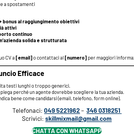
le a spostamenti
+ bonus al raggiungimento obiettivi
ià attivi
porto continuo
un’azienda solida e strutturata
tuo CV a
[email]
o contattaci al
[numero]
per maggiori informa
uncio Efficace
ta testi lunghi o troppo generici.
iega perché un agente dovrebbe scegliere la tua azienda.
dica bene come candidarsi (email, telefono, form online).
Telefonaci:
049 5221962
–
346 0318251
Scrivici:
skillmixmail@gmail.com
CHATTA CON WHATSAPP