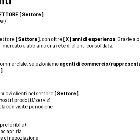
nti
ETTORE [Settore]
na]
settore
[Settore]
, con oltre
[X] anni di esperienza
. Grazie a p
el mercato e abbiamo una rete di clienti consolidata.
 commerciale, selezioniamo
agenti di commercio/rappresenta
]
.
 nuovi clienti nel settore
[Settore]
nostri prodotti/servizi
ela con visite periodiche
preferibile)
 ad aprirla
e di negoziazione