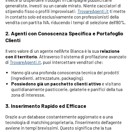
Invece di disperdere il budget in campagne pubblicitarie
generaliste, investi su un canale mirato. Niente cacciatori di
stipendio fisso o profili improvvisati:
TrovareAgenti.it
ti mette
in contatto solo ed esclusivamente con professionisti della
vendita con partita IVA, riducendo i tempi di selezione dell’80%.
2. Agenti con Conoscenza Specifica e Portafoglio
Clienti
Il vero valore di un agente nell’Arte Bianca è la sua
relazione
con il territorio
. Attraverso il sistema di profilazione avanzato
di
TrovareAgenti.it
, puoi intercettare venditori che:
Hanno già una profonda conoscenza tecnica dei prodotti
(ingredienti, attrezzature, packaging).
Possiedono già un pacchetto clienti attivo
e visitano
quotidianamente pasticcerie, gelaterie e panifici della tua
zona di interesse.
3. Inserimento Rapido ed Efficace
Grazie a un database costantemente aggiornato e a una
tecnologia di matching proprietaria, l’inserimento dell’agente
avviene in tempi brevissimi. Questo significa che la tua