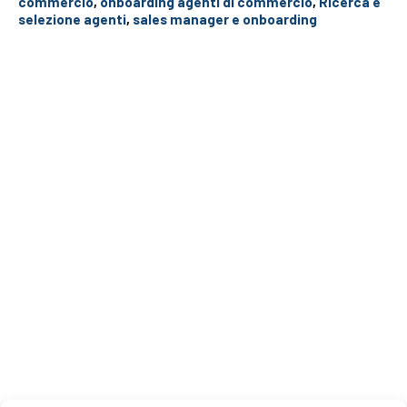
commercio
,
onboarding agenti di commercio
,
Ricerca e
selezione agenti
,
sales manager e onboarding