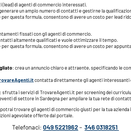
i (lead) di agenti di commercio interessati.
generare un ampio numero di contatti e gestirne la qualificazio
 per questa formula, consentono di avere un costo per lead rid
ntamenti fissati con gli agenti di commercio.
ntatti altamente qualificati e vuole ottimizzare il tempo.
e per questa formula, consentono di avere un costo per appunt
gliato
: crea un annuncio chiaro e attraente, specificando le co
rovareAgenti.it
contatta direttamente gli agenti interessanti ch
: sfrutta i servizi di TrovareAgenti.it per screening dei curricul
eventi di settore in Sardegna per ampliare la tua rete di contatt
potrai trovare gli agenti di commercio giusti per la tua azienda
izioni agevolate offerte dal portale.
Telefonaci:
049 5221962
–
346 0318251