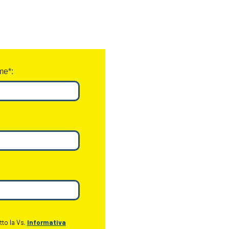
e*:
tto la Vs.
Informativa