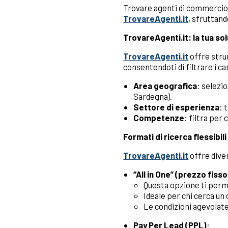
Trovare agenti di commercio 
TrovareAgenti.it
, sfruttand
TrovareAgenti.it: la tua so
TrovareAgenti.it
offre strum
consentendoti di filtrare i ca
Area geografica
: selezi
Sardegna).
Settore di esperienza
: 
Competenze
: filtra pe
Formati di ricerca flessibil
TrovareAgenti.it
offre diver
“All in One” (prezzo fiss
Questa opzione ti perm
Ideale per chi cerca un 
Le condizioni agevolate
Pay Per Lead (PPL)
: