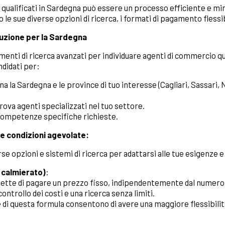
qualificati in Sardegna può essere un processo efficiente e mir
o le sue diverse opzioni di ricerca, i formati di pagamento flessib
luzione per la Sardegna
enti di ricerca avanzati per individuare agenti di commercio qu
ndidati per:
ona la Sardegna e le province di tuo interesse (Cagliari, Sassari,
trova agenti specializzati nel tuo settore.
r competenze specifiche richieste.
i e condizioni agevolate:
se opzioni e sistemi di ricerca per adattarsi alle tue esigenze e
o calmierato)
:
ette di pagare un prezzo fisso, indipendentemente dal numero d
controllo dei costi e una ricerca senza limiti.
 di questa formula consentono di avere una maggiore flessibilit