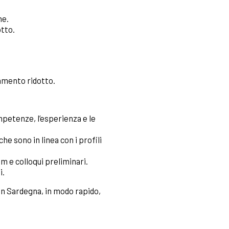
ne.
otto.
amento ridotto.
mpetenze, l’esperienza e le
e sono in linea con i profili
um e colloqui preliminari.
i.
 in Sardegna, in modo rapido,