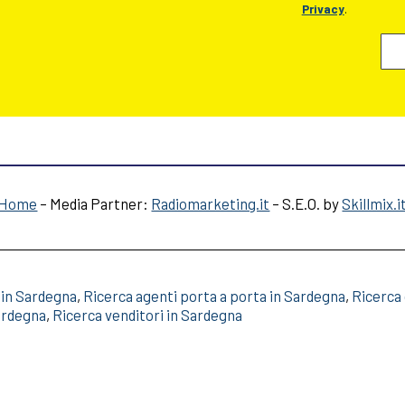
Privacy
.
Home
– Media Partner:
Radiomarketing.it
– S.E.O. by
Skillmix.i
 in Sardegna
,
Ricerca agenti porta a porta in Sardegna
,
Ricerca
ardegna
,
Ricerca venditori in Sardegna