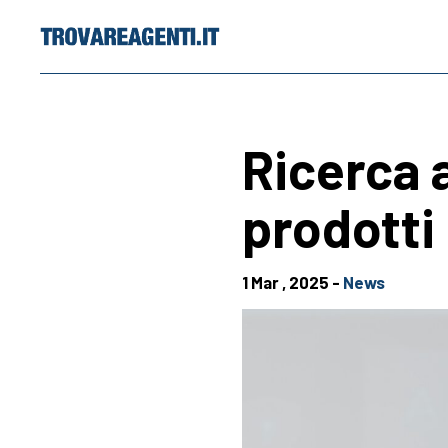
Skip
to
content
Ricerca a
prodotti 
1 Mar , 2025 -
News