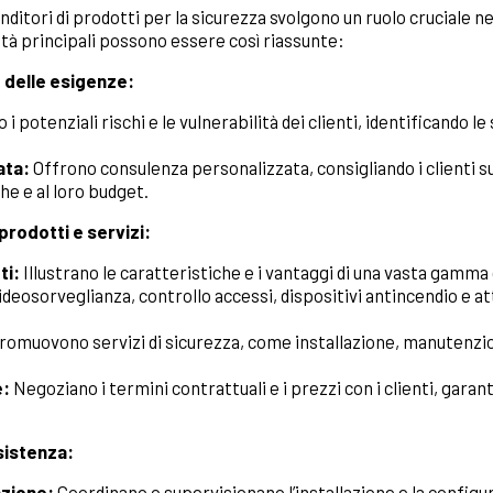
nditori di prodotti per la sicurezza svolgono un ruolo cruciale ne
ità principali possono essere così riassunte:
e delle esigenze:
 i potenziali rischi e le vulnerabilità dei clienti, identificando le
ata:
Offrono consulenza personalizzata, consigliando i clienti sul
he e al loro budget.
prodotti e servizi:
ti:
Illustrano le caratteristiche e i vantaggi di una vasta gamma 
ideosorveglianza, controllo accessi, dispositivi antincendio e a
romuovono servizi di sicurezza, come installazione, manutenzi
e:
Negoziano i termini contrattuali e i prezzi con i clienti, garan
ssistenza:
azione:
Coordinano o supervisionano l’installazione e la configur