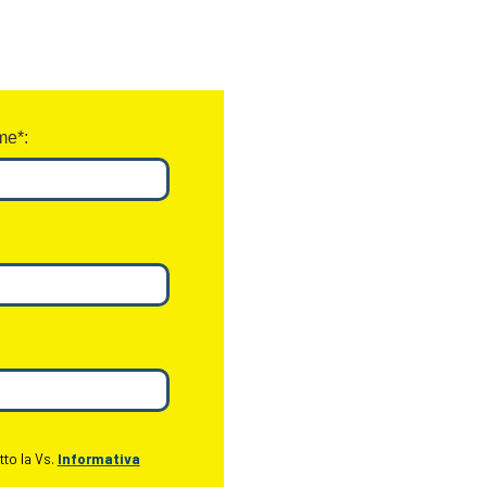
e*:
tto la Vs.
Informativa