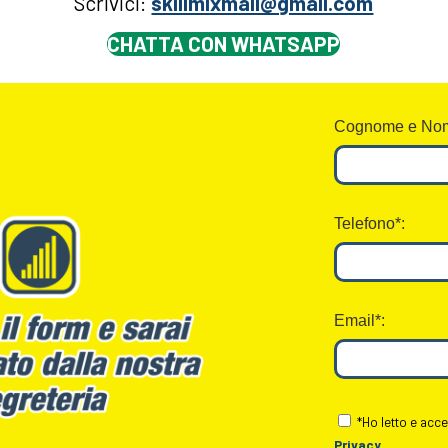
Scrivici:
skillmixmail@gmail.com
CHATTA CON WHATSAPP
Cognome e Nom
Telefono*:
Email*:
*Ho letto e acce
Privacy
.