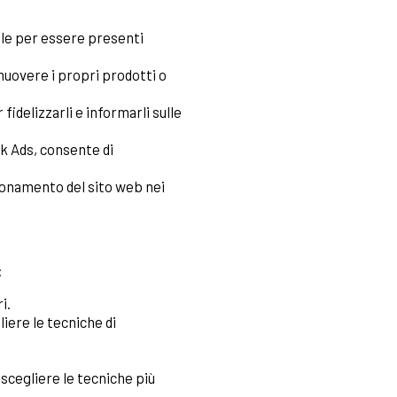
ale per essere presenti
muovere i propri prodotti o
fidelizzarli e informarli sulle
ok Ads, consente di
zionamento del sito web nei
:
i.
iere le tecniche di
 scegliere le tecniche più