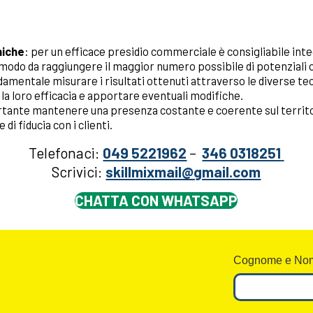
niche
: per un efficace presidio commerciale è consigliabile inte
in modo da raggiungere il maggior numero possibile di potenziali c
damentale misurare i risultati ottenuti attraverso le diverse te
a loro efficacia e apportare eventuali modifiche.
rtante mantenere una presenza costante e coerente sul territori
di fiducia con i clienti.
Telefonaci:
049 5221962
–
346 0318251
Scrivici:
skillmixmail@gmail.com
CHATTA CON WHATSAPP
Cognome e Nom