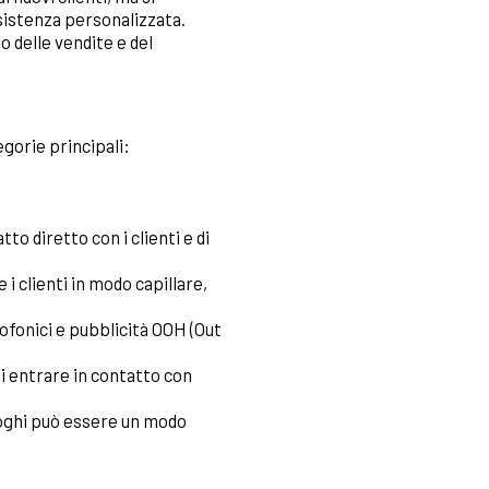
ssistenza personalizzata.
o delle vendite e del
gorie principali:
tto diretto con i clienti e di
i clienti in modo capillare,
adiofonici e pubblicità OOH (Out
di entrare in contatto con
aloghi può essere un modo