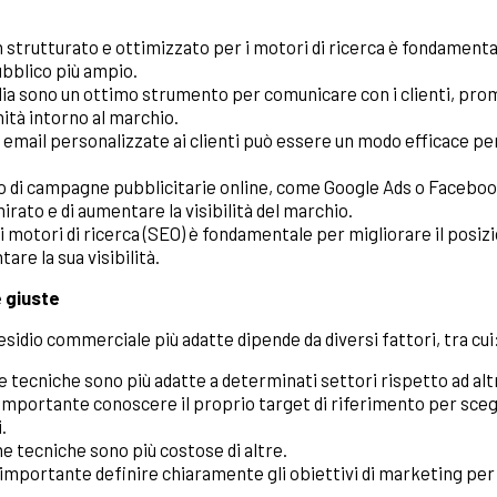
n strutturato e ottimizzato per i motori di ricerca è fondament
ubblico più ampio.
edia sono un ottimo strumento per comunicare con i clienti, pro
ità intorno al marchio.
 di email personalizzate ai clienti può essere un modo efficace per 
izzo di campagne pubblicitarie online, come Google Ads o Facebo
rato e di aumentare la visibilità del marchio.
 i motori di ricerca (SEO) è fondamentale per migliorare il posi
tare la sua visibilità.
 giuste
esidio commerciale più adatte dipende da diversi fattori, tra cui
ne tecniche sono più adatte a determinati settori rispetto ad altr
 importante conoscere il proprio target di riferimento per scegl
.
ne tecniche sono più costose di altre.
 importante definire chiaramente gli obiettivi di marketing per