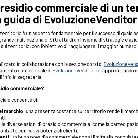
residio commerciale di un ter
a guida di EvoluzioneVenditori
territorio è un aspetto fondamentale per il successo di qualsiasi
grande multinazionale. Si tratta di un insieme di strategie e azio
sul territorio, con l’obiettivo di raggiungere il maggior numero p
izzato in collaborazione con la sezione corsi di
EvoluzioneVendi
iancamento commerciale di
EvoluzioneVenditori.it
approfittando d
di info in segreteria.
esidio commerciale?
ciale consente di:
del marchio
: una presenza costante sul territorio rende il march
nti.
: le diverse azioni di presidio commerciale, come la partecipazio
ontatto con nuovi potenziali clienti.
tenti
: un buon presidio commerciale non si limita alla conquista d