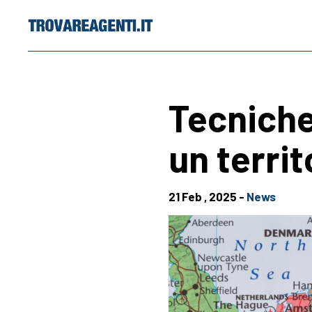
Skip
to
content
Tecniche
un territ
21 Feb , 2025 -
News