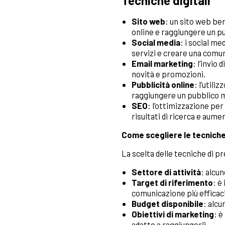
Tecniche digitali
Sito web
: un sito web be
online e raggiungere un p
Social media
: i social m
servizi e creare una comun
Email marketing
: l’invio
novità e promozioni.
Pubblicità online
: l’util
raggiungere un pubblico mi
SEO
: l’ottimizzazione per
risultati di ricerca e aumen
Come scegliere le tecniche
La scelta delle tecniche di pr
Settore di attività
: alcu
Target di riferimento
: è
comunicazione più efficaci
Budget disponibile
: alcu
Obiettivi di marketing
: è
adatte a raggiungerli.