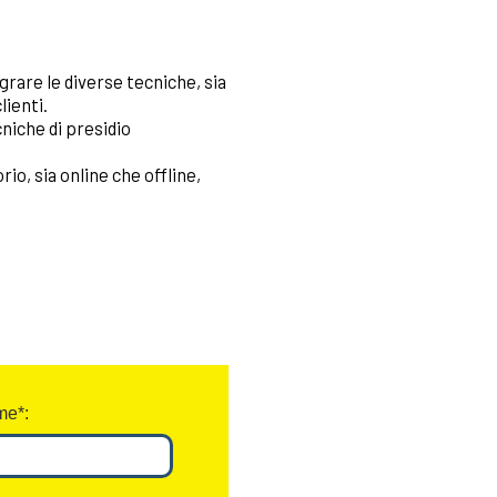
grare le diverse tecniche, sia
lienti.
cniche di presidio
o, sia online che offline,
e*: