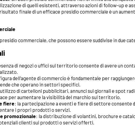
izzazione di quelli esistenti, attraverso azioni di follow-up e a
l risultato finale di un efficace presidio commerciale è un aument
erciale
 presidio commerciale, che possono essere suddivise in due cate
li
esenza di negozi o uffici sul territorio consente di avere un conta
alizzato.
a figura dell’agente di commercio è fondamentale per raggiungere 
iende che operano in settori specifici.
l’utilizzo di cartelloni pubblicitari, annunci sui giornali e spot r
ce per aumentare la visibilità del marchio sul territorio.
e fiere
: la partecipazione a eventi e fiere di settore consente 
sentare i propri prodotti o servizi.
ale promozionale
: la distribuzione di volantini, brochure e cat
tenziali clienti sui prodotti o servizi offerti.