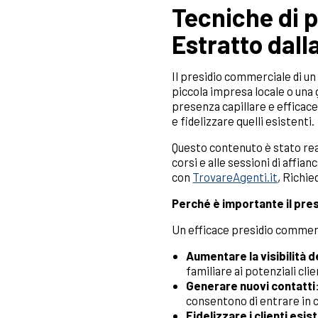
Tecniche di p
Estratto dall
Il presidio commerciale di un 
piccola impresa locale o una 
presenza capillare e efficace 
e fidelizzare quelli esistenti.
Questo contenuto è stato real
corsi e alle sessioni di aff
con
TrovareAgenti.it
, Richie
Perché è importante il pr
Un efficace presidio commer
Aumentare la visibilità 
familiare ai potenziali clie
Generare nuovi contatti
consentono di entrare in c
Fidelizzare i clienti esis