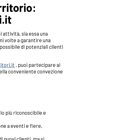
ritorio:
.it
 attività, sia essa una
ni volte a garantire una
ossibile di potenziali clienti
tori.it
, puoi partecipare ai
ella conveniente convezione
io più riconoscibile e
ne a eventi e fiere,
i nuovi clienti, ma si