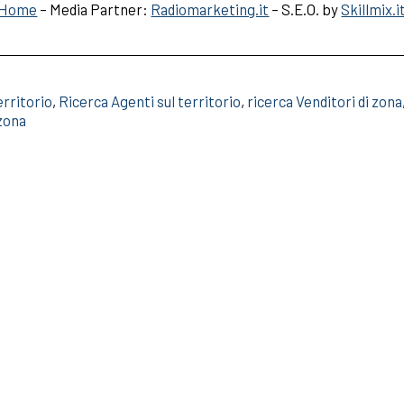
Home
– Media Partner:
Radiomarketing.it
– S.E.O. by
Skillmix.i
erritorio
,
Ricerca Agenti sul territorio
,
ricerca Venditori di zona
 zona