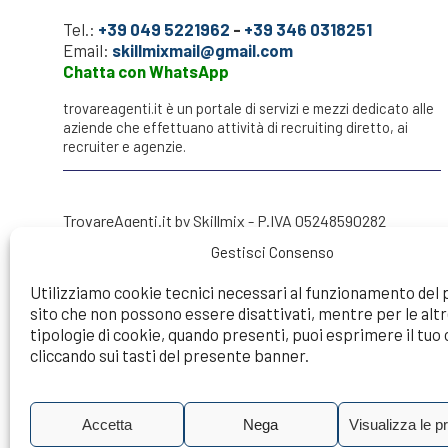
Tel.:
+39 049 5221962
-
+39 346 0318251
Email:
skillmixmail@gmail.com
Chatta con WhatsApp
trovareagenti.it è un portale di servizi e mezzi dedicato alle
aziende che effettuano attività di recruiting diretto, ai
recruiter e agenzie.
TrovareAgenti.it by Skillmix - P.IVA 05248590282
Gestisci Consenso
Utilizziamo cookie tecnici necessari al funzionamento del
sito che non possono essere disattivati, mentre per le alt
Try to make a search...
tipologie di cookie, quando presenti, puoi esprimere il tu
cliccando sui tasti del presente banner.
Accetta
Nega
Visualizza le p