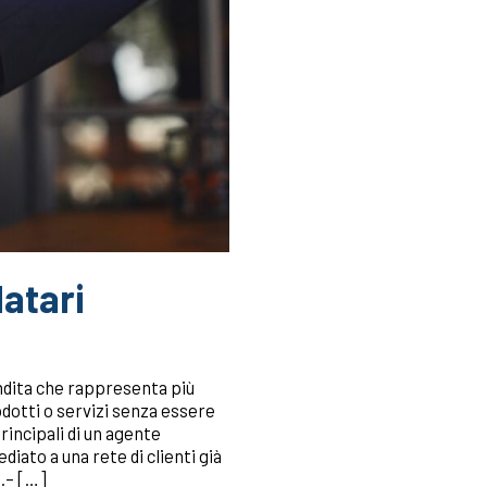
atari
ndita che rappresenta più
otti o servizi senza essere
rincipali di un agente
ato a una rete di clienti già
e.– […]