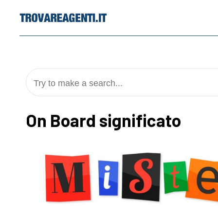
Skip
to
content
Try to make a search...
On Board significato