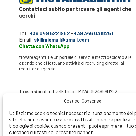
Contattaci subito per trovare gli agenti che
cerchi
Tel.:
+39 049 5221962
-
+39 346 0318251
Email:
skillmixmail@gmail.com
Chatta con WhatsApp
trovareagenti.it è un portale di servizi e mezzi dedicato alle
aziende che effettuano attività di recruiting diretto, ai
recruiter e agenzie.
TrovareAgenti.it by Skillmix - P.IVA 05248590282
Gestisci Consenso
Utilizziamo cookie tecnici necessari al funzionamento del
sito che non possono essere disattivati, mentre per le alt
Try to make a search...
tipologie di cookie, quando presenti, puoi esprimere il tu
cliccando sui tasti del presente banner.