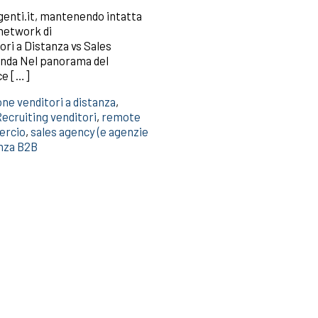
Agenti.it, mantenendo intatta
 network di
ori a Distanza vs Sales
ienda Nel panorama del
ace […]
ne venditori a distanza
,
ecruiting venditori
,
remote
ercio
,
sales agency (e agenzie
anza B2B