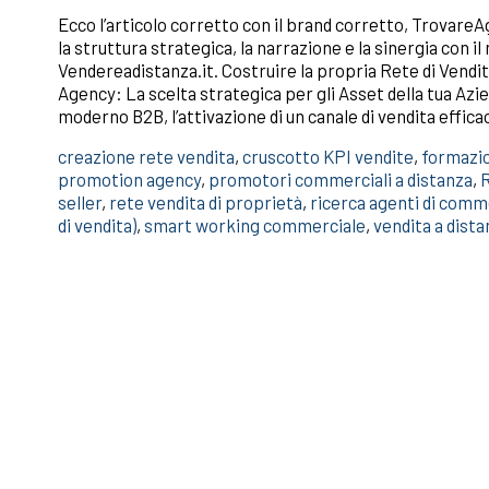
Ecco l’articolo corretto con il brand corretto, Trovare
la struttura strategica, la narrazione e la sinergia con il
Vendereadistanza.it. Costruire la propria Rete di Vendit
Agency: La scelta strategica per gli Asset della tua Az
moderno B2B, l’attivazione di un canale di vendita effic
creazione rete vendita
,
cruscotto KPI vendite
,
formazio
promotion agency
,
promotori commerciali a distanza
,
R
seller
,
rete vendita di proprietà
,
ricerca agenti di comm
di vendita)
,
smart working commerciale
,
vendita a dist