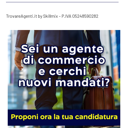
TrovareAgenti.it by Skillmix - P.IVA 05248590282