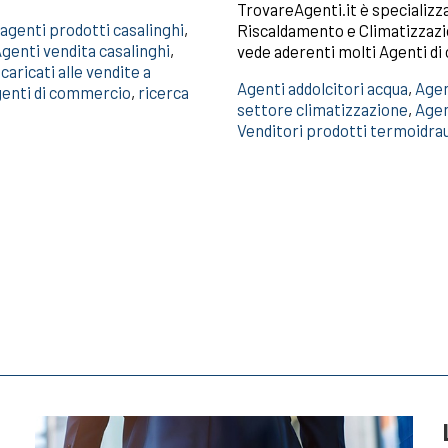
TrovareAgenti.it è specializza
agenti prodotti casalinghi
,
Riscaldamento e Climatizzazi
genti vendita casalinghi
,
vede aderenti molti Agenti di
ncaricati alle vendite a
Agenti addolcitori acqua
,
Agen
genti di commercio
,
ricerca
settore climatizzazione
,
Agen
Venditori prodotti termoidrau