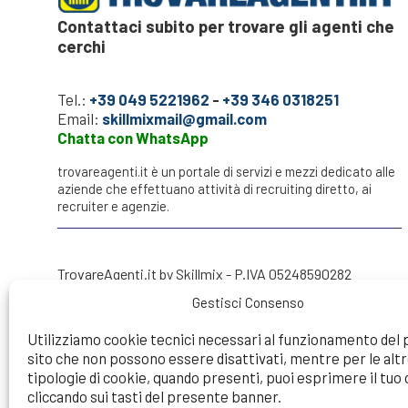
Contattaci subito per trovare gli agenti che
cerchi
Tel.:
+39 049 5221962
-
+39 346 0318251
Email:
skillmixmail@gmail.com
Chatta con WhatsApp
trovareagenti.it è un portale di servizi e mezzi dedicato alle
aziende che effettuano attività di recruiting diretto, ai
recruiter e agenzie.
TrovareAgenti.it by Skillmix - P.IVA 05248590282
Gestisci Consenso
Utilizziamo cookie tecnici necessari al funzionamento del
sito che non possono essere disattivati, mentre per le alt
Try to make a search...
tipologie di cookie, quando presenti, puoi esprimere il tu
cliccando sui tasti del presente banner.