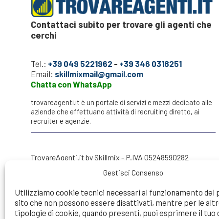
Contattaci subito per trovare gli agenti che
cerchi
Tel.:
+39 049 5221962
-
+39 346 0318251
Email:
skillmixmail@gmail.com
Chatta con WhatsApp
trovareagenti.it è un portale di servizi e mezzi dedicato alle
aziende che effettuano attività di recruiting diretto, ai
recruiter e agenzie.
TrovareAgenti.it by Skillmix - P.IVA 05248590282
Gestisci Consenso
Utilizziamo cookie tecnici necessari al funzionamento del
sito che non possono essere disattivati, mentre per le alt
Try to make a search...
tipologie di cookie, quando presenti, puoi esprimere il tu