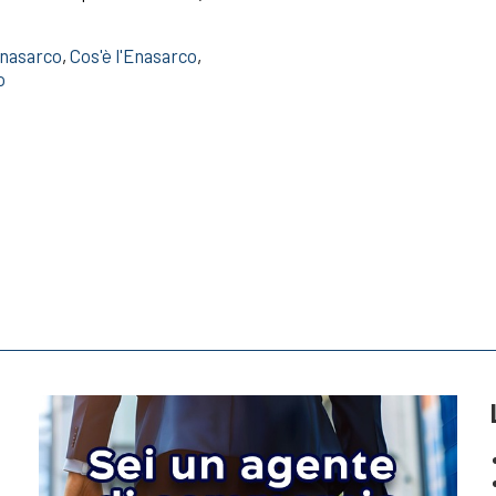
enasarco
,
Cos'è l'Enasarco
,
o