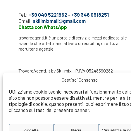
Tel.:
+39 049 5221962
-
+39 346 0318251
Email:
skillmixmail@gmail.com
Chatta con WhatsApp
trovareagenti.it è un portale di servizi e mezzi dedicato alle
aziende che effettuano attività di recruiting diretto, ai
recruiter e agenzie.
TrovareAgenti.it by Skillmix - P.IVA 05248590282
Gestisci Consenso
Utilizziamo cookie tecnici necessari al funzionamento del
sito che non possono essere disattivati, mentre per le alt
Try to make a search...
tipologie di cookie, quando presenti, puoi esprimere il tu
cliccando sui tasti del presente banner.
Accetta
Nega
Visualizza le p